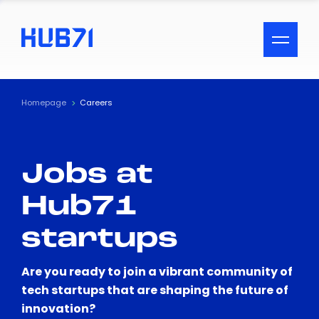
ACCESSIBILITY MENU
Text
Homepage
Careers
Font Size
Jobs at
Visual Assistance
Hub71
Contrast
startups
Reset
Are you ready to join a vibrant community of
tech startups that are shaping the future of
innovation?