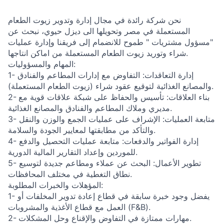
نحن شركة رائدة في مجال إدارة وتدوير زيوت الطعام
المستعملة في مصر وتحويلها الى ديزل حيوي، نبحث عن
"مسؤول مشتريات " طموح للانضمام إلى فريقنا وإدارة عمليات
شراء وتوريد زيوت الطعام المستعملة من اماكن انتاجها.
المهام والمسؤوليات:
1- إدارة التعاقدات: التفاوض مع إدارات المطاعم والفنادق
والمصانع الغذائية لتوقيع عقود شراء (زيوت الطعام المستعملة).
2- بناء العلاقات: تأسيس والحفاظ على شبكة علاقات قوية مع
مديري وملاك المطاعم والفنادق والمصانع الغذائية.
3- متابعة العمليات: الإشراف على عمليات الجمع والوزن والنقل
والتأكد من مطابقتها لمعايير الجودة والسلامة.
4- إدارة الفواتير والدفعات: متابعة عمليات التحصيل والدفع
للموردين وإعداد التقارير المالية الدورية.
5- تطوير الأعمال: البحث عن عملاء ومطاعم جديدة لتوسيع
نطاق التغطية في مختلف المحافظات.
المؤهلات والخبرات المطلوبة:
1- يفضل وجود خبرة سابقة في قطاع إعادة تدوير المخلفات أو
العمل مع قطاع الأغذية والمشروبات (F&B).
2- مهارات ممتازة في التفاوض والإقناع وحل المشكلات.