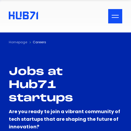
ACCESSIBILITY MENU
Text
Homepage
Careers
Font Size
Jobs at
Visual Assistance
Hub71
Contrast
startups
Reset
Are you ready to join a vibrant community of
tech startups that are shaping the future of
innovation?